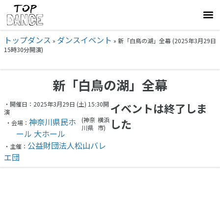
トップダンス
ダンスイベント
»
»
新「白鳥の湖」全幕 (2025年3月29日
15時30分開演)
新「白鳥の湖」全幕
・開催日：2025年3月29日 (土) 15:30開
イベントは終了しま
演
(神奈
横浜
神奈川県民ホ
した
・会場：
川県
市)
ール 大ホール​
公益財団法人松山バレ
・主催：
エ団