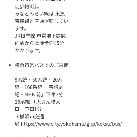
徒歩約8分。
みなとみらい線は 東急
東横線と直通運転してい
ます。
JR根岸線 市営地下鉄関
内駅からは徒歩約15分
かかります。
横浜市営バスでのご来館
8系統・58系統・20系
統・168系統 「芸術劇
場・NHK 前」下車2分
26系統 「大さん橋入
口」下車1分
＊横浜市交通
局 https://www.city.yokohama.lg.jp/kotsu/bus/