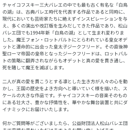
チャイコフスキー三大バレエの中でも最も古く有名な「白鳥
の湖」は、古典バレエ時代を代表する作品であると同時に、
現代においても芸術家たちに絶えずインスピレーションを与
え、多くの演出や改訂版を生みだしてきた作品であり、松山
バレエ団でも1994年新「白鳥の湖」として生まれ変わりま
した。魔王フォン・ロットバルトにとらわれている皇女オデ
ットと運命的に出会った皇太子ジークフリード。その直後神
聖ローマ帝国の皇帝となったジークフリードは、ロットバル
トの策略に翻弄されながらもオデットと真の愛を貫き通し、
死を賭して魔王を滅ぼします。
二人が真の愛を貫こうとする凛とした生き方が人々の心を動
かし、王国の歴史をよき方向へと導いていく様を描いた、ス
ケールの大きな作品です。チャイコフスキーの音楽そのもの
にある壮大さ、豊かな抒情性を、華やかな舞台装置と共にダ
イナミックにお届けいたします。
何かご質問等がございましたら、公益財団法人松山バレエ団