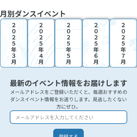
月別ダンスイベント
２
２
２
２
２
０
０
０
０
０
２
２
２
２
２
５
５
５
５
５
年
年
年
年
年
３
４
５
６
７
月
月
月
月
月
最新のイベント情報をお届けします
メールアドレスをご登録いただくと、毎週おすすめの
ダンスイベント情報をお送りします。見逃したくない
方にぜひ。
登録する