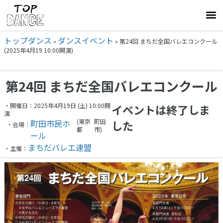
トップダンス
ダンスイベント
»
»
第24回 まちだ全国バレエコンクール
(2025年4月19 10:00開演)
第24回 まちだ全国バレエコンクール
・開催日：2025年4月19日 (土) 10:00開
イベントは終了しま
演
(東京
町田
町田市民ホ
した
・会場：
都
市)
ール
まちだバレエ連盟
・主催：