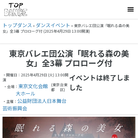
トップダンス
ダンスイベント
»
»
東京バレエ団公演「眠れる森の美
女」全3幕 プロローグ付 (2025年4月29日 13:00開演)
東京バレエ団公演「眠れる森の美
女」全3幕 プロローグ付
・開催日：2025年4月29日 (火) 13:00開
イベントは終了しま
演
(東京
台東
東京文化会館
した
・会場：
都
区)
大ホール
公益財団法人日本舞台
・主催：
芸術振興会