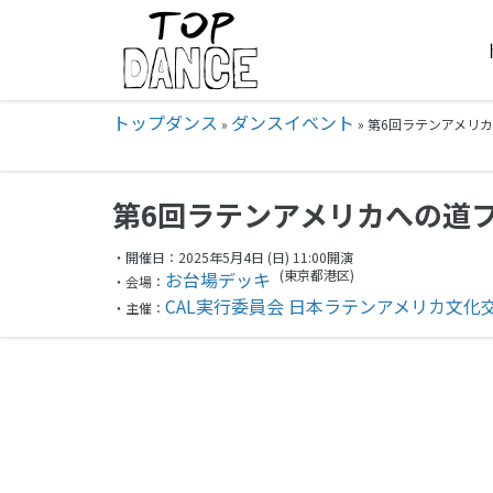
トップダンス
ダンスイベント
»
»
第6回ラテンアメリカへ
第6回ラテンアメリカへの道
・開催日：2025年5月4日 (日) 11:00開演
(東京都
港区)
お台場デッキ
・会場：
CAL実行委員会 日本ラテンアメリカ文化
・主催：