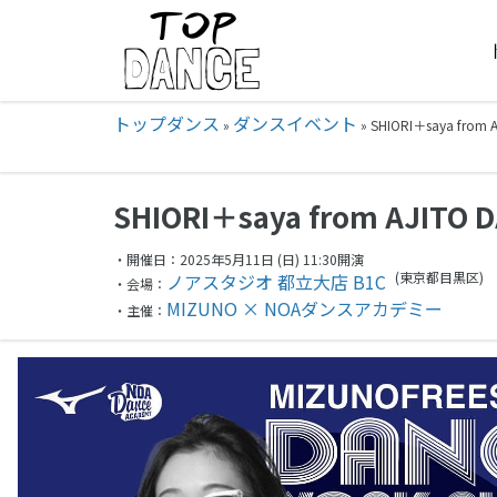
トップダンス
ダンスイベント
»
»
SHIORI＋saya from
SHIORI＋saya from AJITO
・開催日：2025年5月11日 (日) 11:30開演
(東京都
目黒区)
ノアスタジオ 都立大店 B1C
・会場：
MIZUNO × NOAダンスアカデミー
・主催：