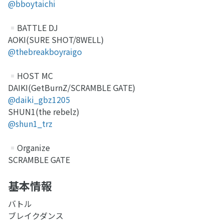
@bboytaichi
BATTLE DJ
AOKI(SURE SHOT/8WELL)
@thebreakboyraigo
HOST MC
DAIKI(GetBurnZ/SCRAMBLE GATE)
@daiki_gbz1205
SHUN1(the rebelz)
@shun1_trz
Organize
SCRAMBLE GATE
基本情報
バトル
ブレイクダンス