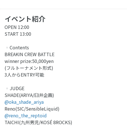
イベント紹介
OPEN 12:00
START 13:00
Contents
BREAKIN CREW BATTLE
winner prize:50,000yen
(フルトーナメント形式)
3人からENTRY可能
JUDGE
SHADE(ARIYA/臼井企画)
@oka_shade_ariya
Reno(SIC/SensibleLiquid)
@reno_the_reptoid
TAICHI(九州男児/KOSÉ 8ROCKS)