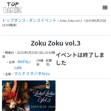
トップダンス
ダンスイベント
»
»
Zoku Zoku vol.3（2025年5月25日
18:00開演）
Zoku Zoku vol.3
・開催日：2025年5月25日 (日) 18:00開
イベントは終了しま
演
(沖縄
那覇
MAFALi
した
・会場：
県
市)
cafe
マルチスタジオArzu
・主催：