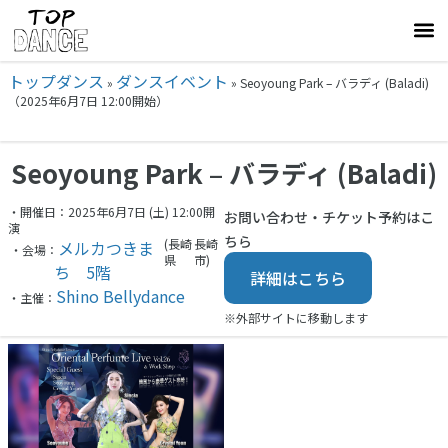
トップダンス
ダンスイベント
»
»
Seoyoung Park – バラディ (Baladi)
（2025年6月7日 12:00開始）
Seoyoung Park – バラディ (Baladi)
・開催日：2025年6月7日 (土) 12:00開
お問い合わせ・チケット予約はこ
演
ちら
(長崎
長崎
メルカつきま
・会場：
県
市)
ち 5階
詳細はこちら
Shino Bellydance
・主催：
※外部サイトに移動します