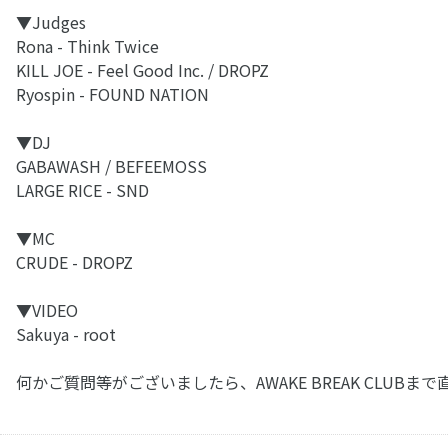
▼Judges
Rona - Think Twice
KILL JOE - Feel Good Inc. / DROPZ
Ryospin - FOUND NATION
▼DJ
GABAWASH / BEFEEMOSS
LARGE RICE - SND
▼MC
CRUDE - DROPZ
▼VIDEO
Sakuya - root
何かご質問等がございましたら、AWAKE BREAK CLU