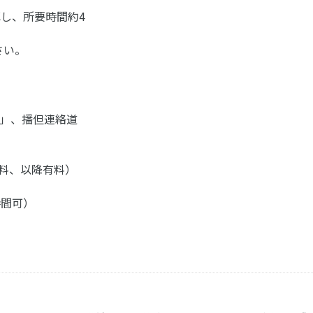
し、所要時間約4
さい。
プ」、播但連絡道
無料、以降有料）
時間可）