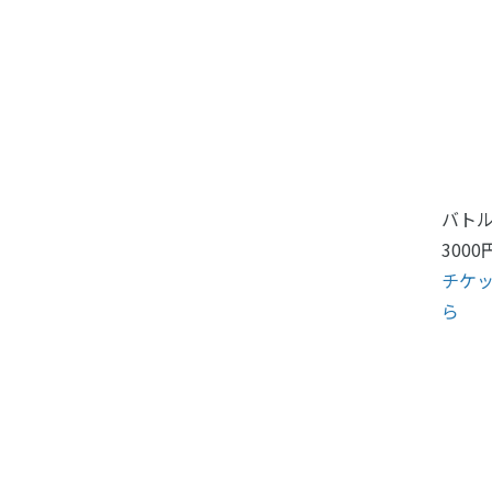
バトル
3000
チケ
ら