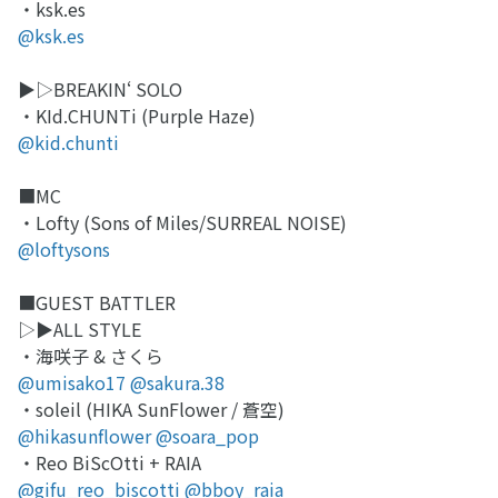
・ksk.es
@ksk.es
▶︎▷BREAKIN‘ SOLO
・KId.CHUNTi (Purple Haze)
@kid.chunti
■MC
・Lofty (Sons of Miles/SURREAL NOISE)
@loftysons
■GUEST BATTLER
▷▶︎ALL STYLE
・海咲子 & さくら
@umisako17
@sakura.38
・soleil (HIKA SunFlower / 蒼空)
@hikasunflower
@soara_pop
・Reo BiScOtti + RAIA
@gifu_reo_biscotti
@bboy_raia