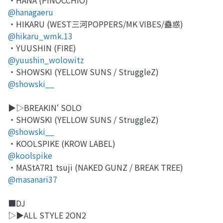
@hanagaeru
・HIKARU (WEST三河POPPERS/MK VIBES/蠱惑)
@hikaru_wmk.13
・YUUSHIN (FIRE)
@yuushin_wolowitz
・SHOWSKI (YELLOW SUNS / StruggleZ)
@showski__
▶︎▷BREAKIN‘ SOLO
・SHOWSKI (YELLOW SUNS / StruggleZ)
@showski__
・KOOLSPIKE (KROW LABEL)
@koolspike
・MAStA7R1 tsuji (NAKED GUNZ / BREAK TREE)
@masanari37
■DJ
▷▶︎ALL STYLE 2ON2