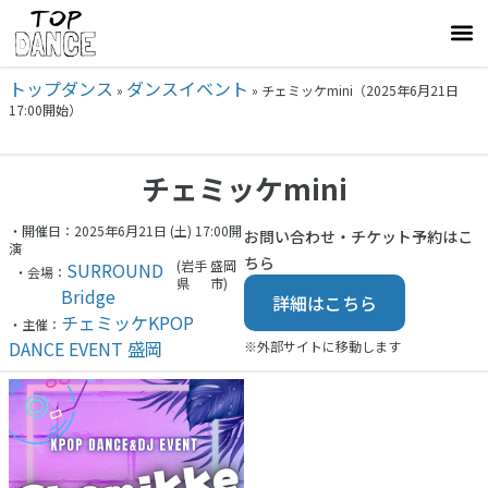
トップダンス
ダンスイベント
»
»
チェミッケmini（2025年6月21日
17:00開始）
チェミッケmini
・開催日：2025年6月21日 (土) 17:00開
お問い合わせ・チケット予約はこ
演
ちら
(岩手
盛岡
SURROUND
・会場：
県
市)
Bridge
詳細はこちら
チェミッケKPOP
・主催：
DANCE EVENT 盛岡
※外部サイトに移動します