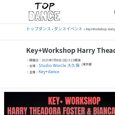
トップダンス
ダンスイベント
»
»
Key+Workshop Harr
Key+Workshop Harry Theado
・開催日：2025年7月6日 (日) 9:15開演
(東京都
Studio Worcle 大久保
・会場：
Key+dance
・主催：