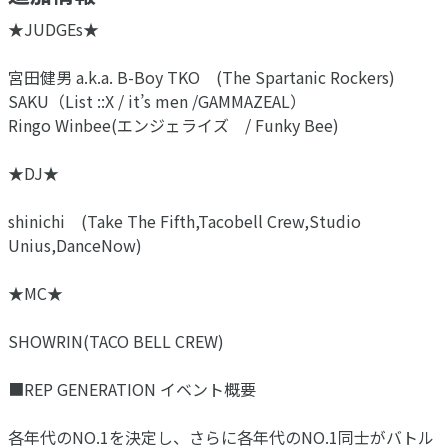
★JUDGEs★
宮田健男 a.k.a. B-Boy TKO (The Spartanic Rockers)
SAKU（List ::X / it’s men /GAMMAZEAL）
Ringo Winbee(エンジェライズ / Funky Bee)
★DJ★
shinichi (Take The Fifth,Tacobell Crew,Studio
Unius,DanceNow)
★MC★
SHOWRIN(TACO BELL CREW)
■REP GENERATION イベント概要
各年代のNO.1を決定し、さらに各年代のNO.1同士がバトル