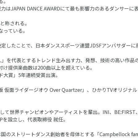
る。
JAPAN DANCE AWARDにて最も影響力のあるダンサー
と称される。
人となっている。
決定したことで、日本ダンススポーツ連盟JDSFアンバサダーに
「U.S.A.」を代表とするトレンド生み出す力、発想、技術の高い
付け提供楽曲数は200曲以上を超えている。
ード大賞」5年連続受賞出演。
仮面ライダージオウ Over Quartzer」、ひかりTVオリジナル
界チャンピオンやアーティストを輩出。INI、BE:FIRST、I
UPを設立し、代表取締役 就任。
ストリートダンス創始者を母体とする「Campbellock fa