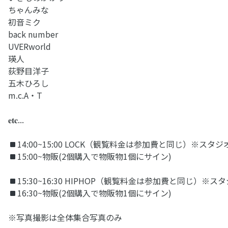
ちゃんみな
初音ミク
back number
UVERworld
瑛人
荻野目洋子
五木ひろし
m.c.A・T
𝐞𝐭𝐜...
14:00~15:00 LOCK（観覧料金は参加費と同じ）※スタ
15:00~物販(2個購入で物販物1個にサイン)
15:30~16:30 HIPHOP（観覧料金は参加費と同じ）※
16:30~物販(2個購入で物販物1個にサイン)
※写真撮影は全体集合写真のみ