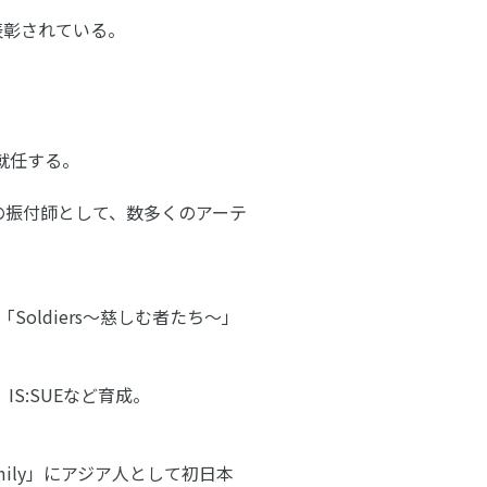
に表彰されている。
就任する。
作品の振付師として、数多くのアーテ
「Soldiers〜慈しむ者たち〜」
S:SUEなど育成。
mily」にアジア人として初日本