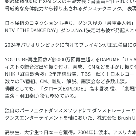
始め総数400以上のダンスの主要大会で審査員を任されてい
脅威的な身体能力から繰り出されるダンステクニック、 表現力は
日本屈指のコネクションも持ち、ダンス界の「最重要人物」
NTV「THE DANCE DAY」ダンスNo.1決定戦も彼が発起
2024年パリオリンピックに向けてブレイキンが正式種目に
YOUTUBE再生回数2億5000万回再生超えるDAPUMP
ィストの総合演出や振り付け、育成、 CMなどを手がけ振り
NHK「紅白歌合戦」2年連続出演、TBS「輝く！日本レコ
数々のTV番組、CM、雑誌、解説、講演会など多数出演。
俳優としても、「クローズEXPLODE 」高木哲次 役、「劇場版 
主演・羽田幸助 役も務めている。
独自のパーフェクトダンスメソッドにてダンストレーナーとして世
ダンスエンターテイメントを軸においた、株式会社 Brush 
高校生、大学生で日本一を獲得。2004年に渡米。アメリカ本国の