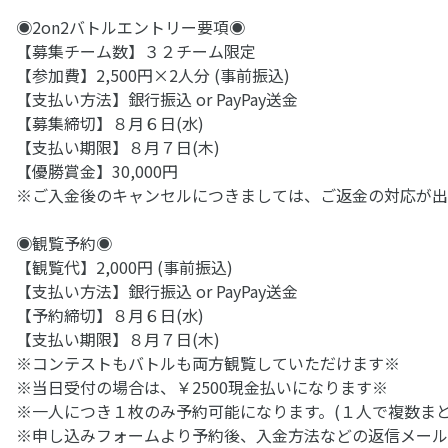
◉2on2バトルエントリー要項◉
【募集チーム数】３２チーム限定
【参加費】2,500円×2人分 (事前振込)
【支払い方法】銀行振込 or PayPay送金
【募集締切】８月６日(水)
【支払い期限】８月７日(木)
【優勝賞金】30,000円
※ご入金後のキャンセルにつきましては、ご返金の対応が出
◉観覧予約◉
【観覧代】2,000円 (事前振込)
【支払い方法】銀行振込 or PayPay送金
【予約締切】８月６日(水)
【支払い期限】８月７日(木)
※コンテストもバトルも両方観覧していただけます※
※当日受付の場合は、￥2500現金払いになります※
※一人につき１枚のみ予約可能になります。(１人で複数ま
※申し込みフォームより予約後、入金方法などの返信メール