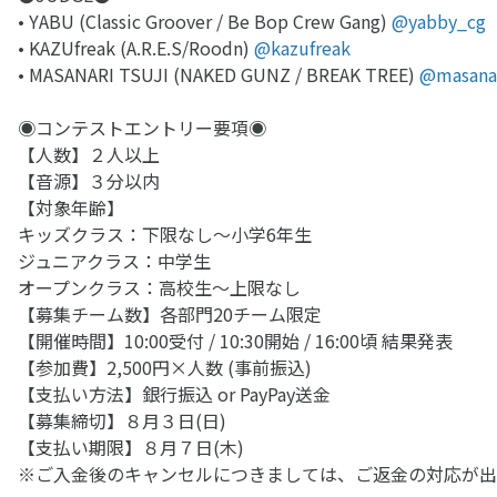
• YABU (Classic Groover / Be Bop Crew Gang)
@yabby_cg
• KAZUfreak (A.R.E.S/Roodn)
@kazufreak
• MASANARI TSUJI (NAKED GUNZ / BREAK TREE)
@masana
◉コンテストエントリー要項◉
【人数】２人以上
【音源】３分以内
【対象年齢】
キッズクラス：下限なし〜小学6年生
ジュニアクラス：中学生
オープンクラス：高校生〜上限なし
【募集チーム数】各部門20チーム限定
【開催時間】10:00受付 / 10:30開始 / 16:00頃 結果発表
【参加費】2,500円×人数 (事前振込)
【支払い方法】銀行振込 or PayPay送金
【募集締切】８月３日(日)
【支払い期限】８月７日(木)
※ご入金後のキャンセルにつきましては、ご返金の対応が出