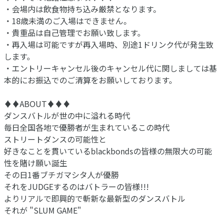
・会場内は飲食物持ち込み厳禁となります。
・18歳未満のご入場はできません。
・貴重品は自己管理でお願い致します。
・再入場は可能ですが再入場時、別途1ドリンク代が発生致
します。
・エントリーキャンセル後のキャンセル代に関しましては基
本的にお振込でのご清算をお願いしております。
︎♦︎♦︎ABOUT♦︎♦︎♦︎
ダンスバトルが世の中に溢れる時代
毎日全国各地で優勝者が生まれているこの時代
ストリートダンスの可能性と
好きなことを貫いているblackbondsの皆様の無限大の可能
性を賭け願い誕生
その日1番ブチガマシタ人が優勝
それをJUDGEするのはバトラーの皆様!!!
よりリアルで即興的で斬新な最新型のダンスバトル
それが "SLUM GAME"