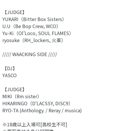
【JUDGE】
YUKARI（Bitter Box Sisters）
U.U（Be Bop Crew, WCO）
Yu-Ki（Ol’Loco, SOUL FLAMES）
ryosuke（RH_lockers, 火薬）
///// WAACKING SIDE /////
【DJ】
YASCO
【JUDGE】
MIKI（Rm sister）
HIKARINGO（D'LACSSY, DISC9）
RYO-TA (Anthology. / Reray / musica)
※18歳以上入場可[高校生不可]