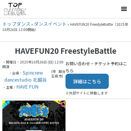
トップダンス
ダンスイベント
»
»
HAVEFUN20 FreestyleBattle（2025年
10月26日 12:00開始）
HAVEFUN20 FreestyleBattle
・開催日：2025年10月26日 (日) 12:00
お問い合わせ・チケット予約はこ
開演
ちら
(埼
越谷
Spincrew
・会場：
玉県
市)
dancestudio 北越谷
詳細はこちら
HAVE FUN
・主催：
※外部サイトに移動します