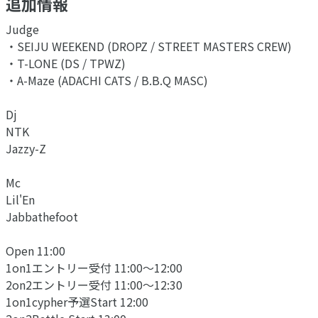
追加情報
Judge
・SEIJU WEEKEND (DROPZ / STREET MASTERS CREW)
・T-LONE (DS / TPWZ)
・A-Maze (ADACHI CATS / B.B.Q MASC)
Dj
NTK
Jazzy-Z
Mc
Lil'En
Jabbathefoot
Open 11:00
1on1エントリー受付 11:00〜12:00
2on2エントリー受付 11:00〜12:30
1on1cypher予選Start 12:00