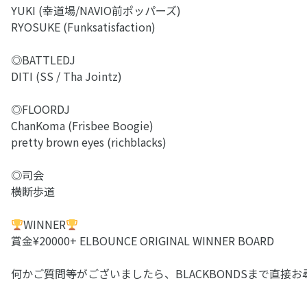
YUKI (幸道場/NAVIO前ポッパーズ)
RYOSUKE (Funksatisfaction)
◎BATTLEDJ
DITI (SS / Tha Jointz)
◎FLOORDJ
ChanKoma (Frisbee Boogie)
pretty brown eyes (richblacks)
◎司会
横断歩道
WINNER
賞金¥20000+ ELBOUNCE ORIGINAL WINNER BOARD
何かご質問等がございましたら、BLACKBONDSまで直接