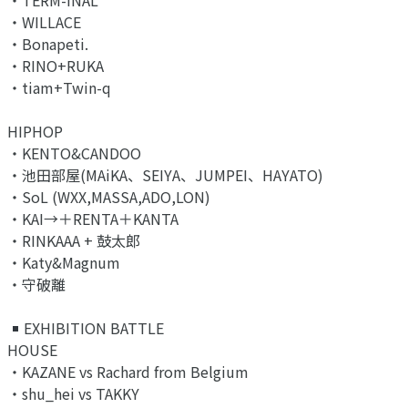
・TERM-INAL
・WILLACE
・Bonapeti.
・RINO+RUKA
・tiam+Twin-q
HIPHOP
・KENTO&CANDOO
・池田部屋(MAiKA、SEIYA、JUMPEI、HAYATO)
・SoL (WXX,MASSA,ADO,LON)
・KAI→＋RENTA＋KANTA
・RINKAAA + 鼓太郎
・Katy&Magnum
・守破離
EXHIBITION BATTLE
HOUSE
・KAZANE vs Rachard from Belgium
・shu_hei vs TAKKY