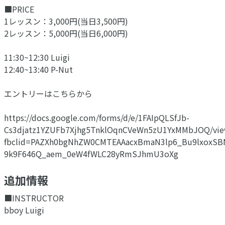
■PRICE
1レッスン：3,000円(当日3,500円)
2レッスン：5,000円(当日6,000円)
11:30~12:30 Luigi
12:40~13:40 P-Nut
エントリーはこちらから
https://docs.google.com/forms/d/e/1FAIpQLSfJb-
Cs3djatz1YZUFb7Xjhg5TnklOqnCVeWn5zU1YxMMbJOQ/vie
fbclid=PAZXh0bgNhZW0CMTEAAacxBmaN3lp6_Bu9lxoxS
9k9F646Q_aem_0eW4fWLC28yRmSJhmU3oXg
追加情報
■INSTRUCTOR
bboy Luigi