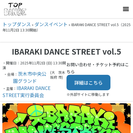
トップダンス
ダンスイベント
»
»
IBARAKI DANCE STREET vol.5（2025
年11月2日 13:30開始）
IBARAKI DANCE STREET vol.5
・開催日：2025年11月2日 (日) 13:30開
お問い合わせ・チケット予約はこ
演
ちら
(大
茨木
茨木市中央公
・会場：
阪府
市)
園グランド
詳細はこちら
IBARAKI DANCE
・主催：
STREET実行委員会
※外部サイトに移動します