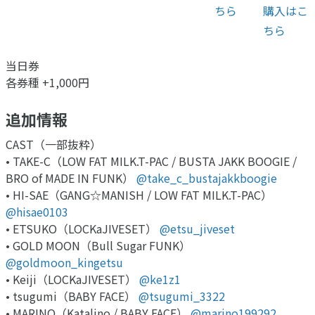
ちら
購入はこ
ちら
当日券
各券種 +1,000円
追加情報
CAST（一部抜粋）
• TAKE-C（LOW FAT MILK.T-PAC / BUSTA JAKK BOOGIE /
BRO of MADE IN FUNK）
@take_c_bustajakkboogie
• HI-SAE（GANG☆MANISH / LOW FAT MILK.T-PAC）
@hisae0103
• ETSUKO（LOCKaJIVESET）
@etsu_jiveset
• GOLD MOON（Bull Sugar FUNK）
@goldmoon_kingetsu
• Keiji（LOCKaJIVESET）
@ke1z1
• tsugumi（BABY FACE）
@tsugumi_3322
• MARINO（Katalino / BABY FACE）
@marino199292