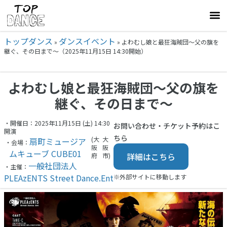
トップダンス
ダンスイベント
»
»
よわむし娘と最狂海賊団〜父の旗を
継ぐ、その日まで〜（2025年11月15日 14:30開始）
よわむし娘と最狂海賊団〜父の旗を
継ぐ、その日まで〜
・開催日：2025年11月15日 (土) 14:30
お問い合わせ・チケット予約はこ
開演
ちら
(大
大
扇町ミュージア
・会場：
阪
阪
ムキューブ CUBE01
詳細はこちら
府
市)
一般社団法人
・主催：
PLEAzENTS Street Dance.Ent
※外部サイトに移動します