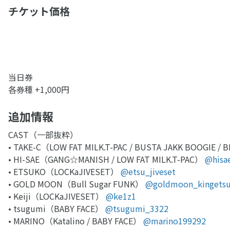
チケット価格
当日券
各券種 +1,000円
追加情報
CAST（一部抜粋）
• TAKE-C（LOW FAT MILK.T-PAC / BUSTA JAKK BOOGIE / 
• HI-SAE（GANG☆MANISH / LOW FAT MILK.T-PAC）
@hisa
• ETSUKO（LOCKaJIVESET）
@etsu_jiveset
• GOLD MOON（Bull Sugar FUNK）
@goldmoon_kingets
• Keiji（LOCKaJIVESET）
@ke1z1
• tsugumi（BABY FACE）
@tsugumi_3322
• MARINO（Katalino / BABY FACE）
@marino199292