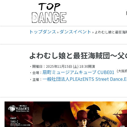
トップダンス
ダンスイベント
»
»
よわむし娘と最狂海賊団
よわむし娘と最狂海賊団〜父
・開催日：2025年11月15日 (土) 18:30開演
(大阪
扇町ミュージアムキューブ CUBE01
・会場：
一般社団法人PLEAzENTS Street Dance.E
・主催：