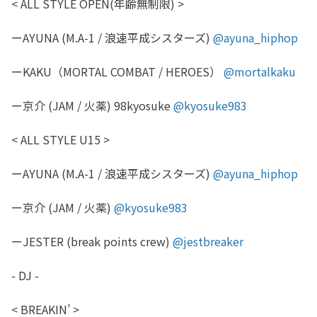
< ALL STYLE OPEN(年齢無制限) >
ーAYUNA (M.A-1 / 浪速平成シスターズ)
@ayuna_hiphop
ーKAKU（MORTAL COMBAT / HEROES）
@mortalkaku
ー京介 (JAM / 火薬) 98kyosuke
@kyosuke983
< ALL STYLE U15 >
ーAYUNA (M.A-1 / 浪速平成シスターズ)
@ayuna_hiphop
ー京介 (JAM / 火薬)
@kyosuke983
ーJESTER (break points crew)
@jestbreaker
- DJ -
< BREAKIN’ >