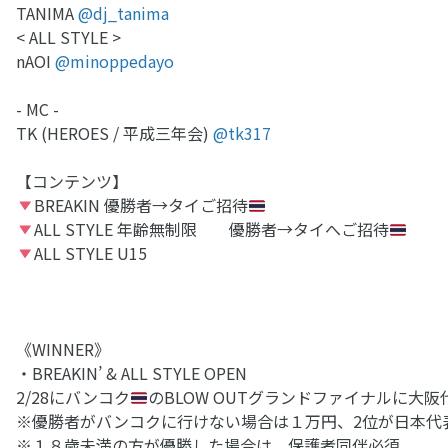
TANIMA
@dj_tanima
< ALL STYLE >
nAOI
@minoppedayo
- MC -
TK (HEROES / 平成三年会)
@tk317
【コンテンツ】
BREAKIN 優勝者→タイご招待
ALL STYLE 年齢無制限 優勝者→タイへご招待
ALL STYLE U15
《WINNER》
・BREAKIN’ & ALL STYLE OPEN
2/28にバンコク
のBLOW OUTグランドファイナルに大
※優勝者がバンコクに行けない場合は１万円、2位が日本代
※１８歳未満の方が優勝した場合は、保護者同伴必須