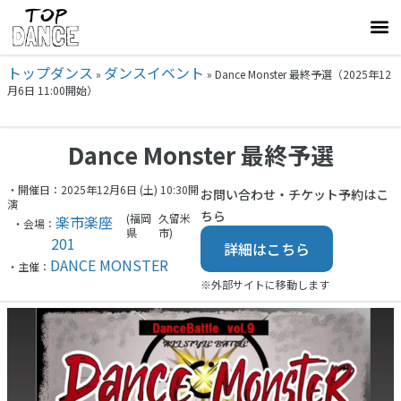
トップダンス
ダンスイベント
»
»
Dance Monster 最終予選（2025年12
月6日 11:00開始）
Dance Monster 最終予選
・開催日：2025年12月6日 (土) 10:30開
お問い合わせ・チケット予約はこ
演
ちら
(福岡
久留米
楽市楽座
・会場：
県
市)
201
詳細はこちら
DANCE MONSTER
・主催：
※外部サイトに移動します