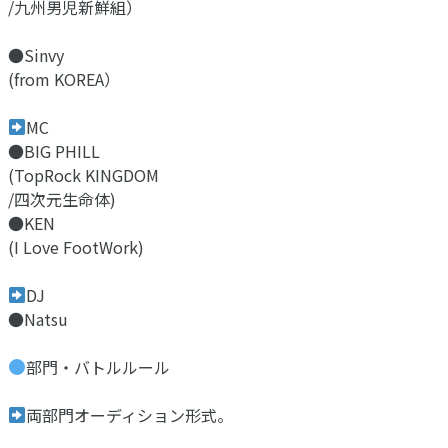
/九州男児新鮮組）
●Sinvy
(from KOREA）
MC
●BIG PHILL
(TopRock KINGDOM
/四次元生命体)
●KEN
(I Love FootWork)
DJ
●Natsu
部門・バトルルール
両部門オーディション形式。