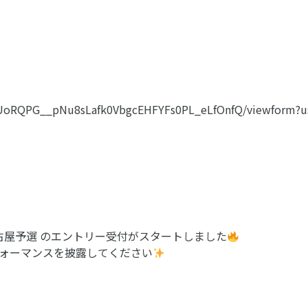
CPUoRQPG__pNu8sLafk0VbgcEHFYFs0PL_eLfOnfQ/viewform?u
.20 名古屋予選 のエントリー受付がスタートしました
ォーマンスを披露してください