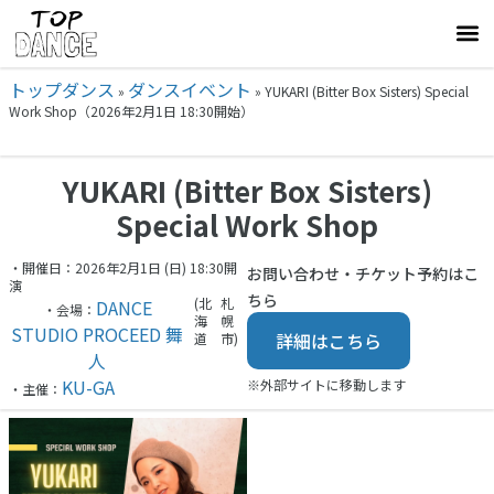
トップダンス
ダンスイベント
»
»
YUKARI (Bitter Box Sisters) Special
Work Shop（2026年2月1日 18:30開始）
YUKARI (Bitter Box Sisters)
Special Work Shop
・開催日：2026年2月1日 (日) 18:30開
お問い合わせ・チケット予約はこ
演
ちら
(北
札
DANCE
・会場：
海
幌
STUDIO PROCEED 舞
詳細はこちら
道
市)
人
KU-GA
※外部サイトに移動します
・主催：