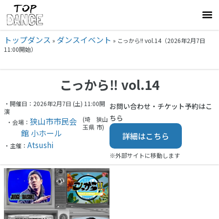
トップダンス
ダンスイベント
»
»
こっから!! vol.14（2026年2月7日
11:00開始）
こっから‼︎ vol.14
・開催日：2026年2月7日 (土) 11:00開
お問い合わせ・チケット予約はこ
演
ちら
(埼
狭山
狭山市市民会
・会場：
玉県
市)
館 小ホール
詳細はこちら
Atsushi
・主催：
※外部サイトに移動します