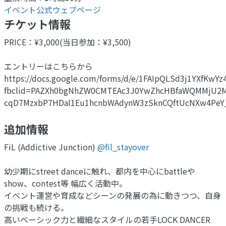
イベント公式ウェブページ
チケット情報
PRICE：¥3,000(当日参加：¥3,500)
エントリーはこちらから
https://docs.google.com/forms/d/e/1FAIpQLSd3j1YXfKw
fbclid=PAZXh0bgNhZW0CMTEAc3J0YwZhcHBfaWQMMjU2
cqD7MzxbP7HDaI1Eu1hcnbWAdynW3zSknCQftUcNXw4Pe
追加情報
FiL (Addictive Junction)
@fil_stayover
幼少期にstreet danceに触れ、都内を中心にbattleや
show、contest等 幅広く活動中。
イベント運営や育成などシーンの発展の為に動きつつ、自身
の挑戦も続ける。
高いベーシック力と繊細なスタイルの若手LOCK DANCER