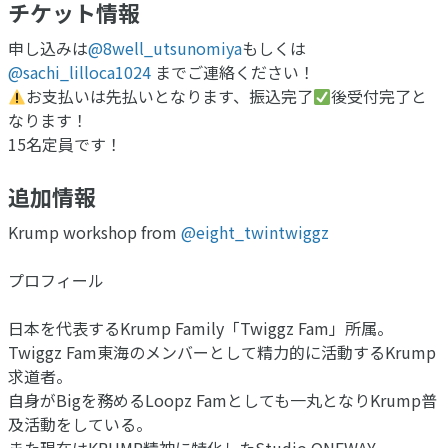
チケット情報
申し込みは
@8well_utsunomiya
もしくは
@sachi_lilloca1024
までご連絡ください！
お支払いは先払いとなります、振込完了
後受付完了と
なります！
15名定員です！
追加情報
Krump workshop from
@eight_twintwiggz
プロフィール
日本を代表するKrump Family「Twiggz Fam」所属。
Twiggz Fam東海のメンバーとして精力的に活動するKrump
求道者。
自身がBigを務めるLoopz Famとしても一丸となりKrump普
及活動をしている。