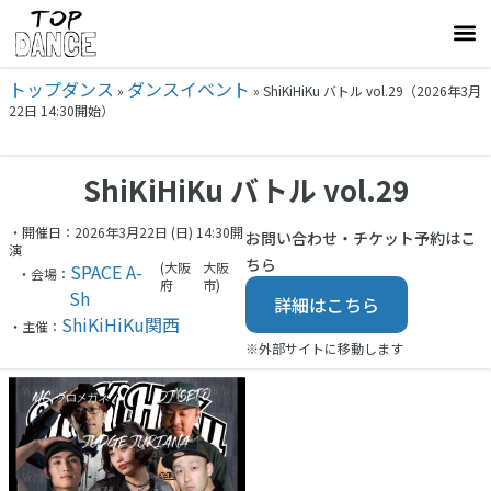
トップダンス
ダンスイベント
»
»
ShiKiHiKu バトル vol.29（2026年3月
22日 14:30開始）
ShiKiHiKu バトル vol.29
・開催日：2026年3月22日 (日) 14:30開
お問い合わせ・チケット予約はこ
演
ちら
(大阪
大阪
SPACE A-
・会場：
府
市)
Sh
詳細はこちら
ShiKiHiKu関西
・主催：
※外部サイトに移動します