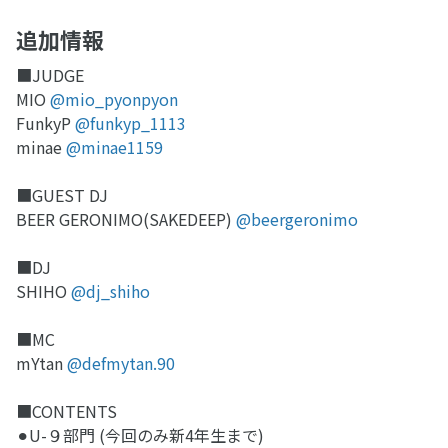
追加情報
■JUDGE
MIO
@mio_pyonpyon
FunkyP
@funkyp_1113
minae
@minae1159
■GUEST DJ
BEER GERONIMO(SAKEDEEP)
@beergeronimo
■DJ
SHIHO
@dj_shiho
■MC
mYtan
@defmytan.90
■CONTENTS
⚫︎U-９部門 (今回のみ新4年生まで)