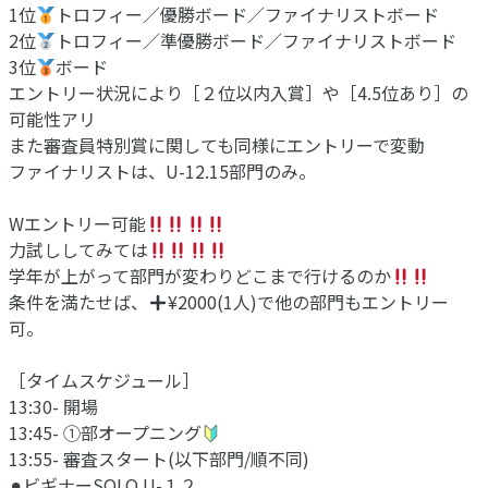
1位
トロフィー／優勝ボード／ファイナリストボード
2位
トロフィー／準優勝ボード／ファイナリストボード
3位
ボード
エントリー状況により［２位以内入賞］や［4.5位あり］の
可能性アリ
また審査員特別賞に関しても同様にエントリーで変動
ファイナリストは、U-12.15部門のみ。
Wエントリー可能
力試ししてみては
学年が上がって部門が変わりどこまで行けるのか
条件を満たせば、
¥2000(1人)で他の部門もエントリー
可。
［タイムスケジュール］
13:30- 開場
13:45- ①部オープニング
13:55- 審査スタート(以下部門/順不同)
⚫︎ビギナーSOLO U-１２