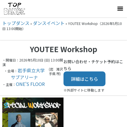
トップダンス
ダンスイベント
»
»
YOUTEE Workshop（2026年5月10
日 13:00開始）
YOUTEE Workshop
・開催日：2026年5月10日 (日) 13:00開
お問い合わせ・チケット予約はこ
演
ちら
(岩
滝沢
岩手県立大学
・会場：
手県
市)
サブアリーナ
詳細はこちら
ONE’S FLOOR
・主催：
※外部サイトに移動します