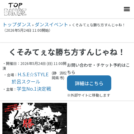
トップダンス
ダンスイベント
»
»
くそみてぇな勝ち方すんじゃね！
（2026年5月24日 11:00開始）
くそみてぇな勝ち方すんじゃね！
・開催日：2026年5月24日 (日) 11:00開
お問い合わせ・チケット予約はこ
演
ちら
(静
浜松
H.S.E☆STYLE
・会場：
岡県
市)
於呂スクール
詳細はこちら
学生No.1決定戦
・主催：
※外部サイトに移動します