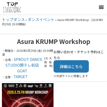
トップダンス
ダンスイベント
»
»
Asura KRUMP Workshop（2026年5
月29日 20:00開始）
Asura KRUMP Workshop
・開催日：2026年5月29日 (金) 20:00開
お問い合わせ・チケット予約はこ
演
ちら
(大
大
SPROUT DANCE
・会場：
阪
阪
STUDIO関テレ前店
詳細はこちら
府
市)
GOAT
TARGET
※外部サイトに移動します
・主催：