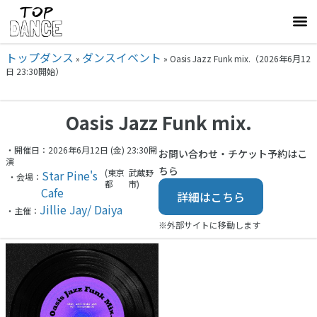
トップダンス
ダンスイベント
»
»
Oasis Jazz Funk mix.（2026年6月12
日 23:30開始）
Oasis Jazz Funk mix.
・開催日：2026年6月12日 (金) 23:30開
お問い合わせ・チケット予約はこ
演
ちら
(東京
武蔵野
Star Pine's
・会場：
都
市)
Cafe
詳細はこちら
Jillie Jay/ Daiya
・主催：
※外部サイトに移動します