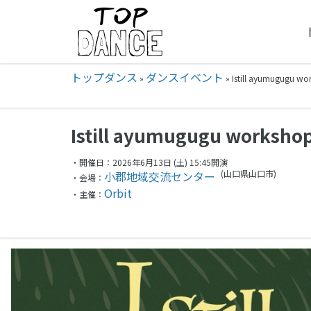
トップダンス
ダンスイベント
»
»
Istill ayumugugu
Istill ayumugugu worksho
・開催日：2026年6月13日 (土) 15:45開演
(山口県
山口市)
小郡地域交流センター
・会場：
Orbit
・主催：