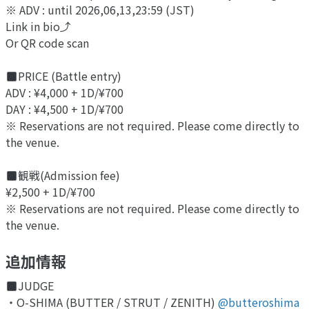
※ ADV : until 2026,06,13,23:59 (JST)
Link in bio⤴︎
Or QR code scan
PRICE (Battle entry)
ADV : ¥4,000 + 1D/¥700
DAY : ¥4,500 + 1D/¥700
※ Reservations are not required. Please come directly to
the venue.
観戦(Admission fee)
¥2,500 + 1D/¥700
※ Reservations are not required. Please come directly to
the venue.
追加情報
JUDGE
・O-SHIMA (BUTTER / STRUT / ZENITH)
@butteroshima