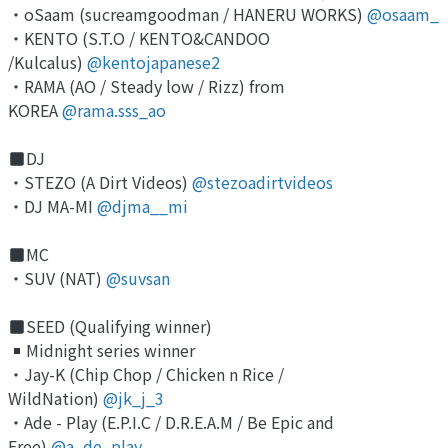
・oSaam (sucreamgoodman / HANERU WORKS)
@osaam_
・KENTO (S.T.O / KENTO&CANDOO
/Kulcalus)
@kentojapanese2
・RAMA (AO / Steady low / Rizz) from
KOREA
@rama.sss_ao
DJ
・STEZO (A Dirt Videos)
@stezoadirtvideos
・DJ MA-MI
@djma__mi
MC
・SUV (NAT)
@suvsan
SEED (Qualifying winner)
Midnight series winner
・Jay-K (Chip Chop / Chicken n Rice /
WildNation)
@jk_j_3
・Ade - Play (E.P.I.C / D.R.E.A.M / Be Epic and
Free)
@a_de_play