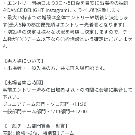
・エントリー開始日より3日〜5日後を目安に出場枠の抽選
をDANCE DELIGHT Instagramにてライブ配信致します
・最大15枠までの増設は全体エントリー締切後に決定しま
す(最大5枠の参加優先順はエントリー先着順となります)
・増設枠の決定は様々な状況を考慮し決定しますので、チー
ム数が○○チーム以下なら○枠増設という確定はございませ
ん
【再入場について】
・出場者・一般入場の方、共に再入場可能です。
【出場者集合時間】
事前エントリー済みの出場者は以下の時間に会場に集合して
下さい。
ジュニアチーム部門・ソロ部門→11:30
一般部門チーム部門・ソロ部門→12:00
【一般チーム部門賞金・副賞】
表彰 : 優勝～3位、特別賞1チーム