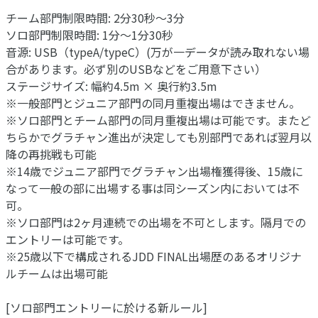
チーム部門制限時間: 2分30秒～3分
ソロ部門制限時間: 1分～1分30秒
音源: USB（typeA/typeC）(万が一データが読み取れない場
合があります。必ず別のUSBなどをご用意下さい）
ステージサイズ: 幅約4.5m × 奥行約3.5m
※一般部門とジュニア部門の同月重複出場はできません。
※ソロ部門とチーム部門の同月重複出場は可能です。またど
ちらかでグラチャン進出が決定しても別部門であれば翌月以
降の再挑戦も可能
※14歳でジュニア部門でグラチャン出場権獲得後、15歳に
なって一般の部に出場する事は同シーズン内においては不
可。
※ソロ部門は2ヶ月連続での出場を不可とします。隔月での
エントリーは可能です。
※25歳以下で構成されるJDD FINAL出場歴のあるオリジナ
ルチームは出場可能
[ソロ部門エントリーに於ける新ルール]