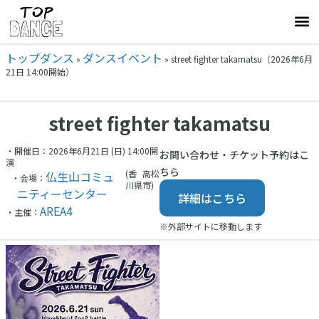
トップダンス
ダンスイベント
»
»
street fighter takamatsu（2026年6月
21日 14:00開始）
street fighter takamatsu
・開催日：2026年6月21日 (日) 14:00開
お問い合わせ・チケット予約はこ
演
ちら
(香
高松
仏生山コミュ
・会場：
川県
市)
ニティーセンター
詳細はこちら
AREA4
・主催：
※外部サイトに移動します