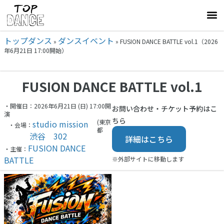
トップダンス
ダンスイベント
»
»
FUSION DANCE BATTLE vol.1（2026
年6月21日 17:00開始）
FUSION DANCE BATTLE vol.1
・開催日：2026年6月21日 (日) 17:00開
お問い合わせ・チケット予約はこ
演
ちら
(東京
studio mission
・会場：
都
渋谷 302
詳細はこちら
FUSION DANCE
・主催：
BATTLE
※外部サイトに移動します