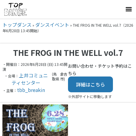
トップダンス
ダンスイベント
»
»
THE FROG IN THE WELL vol.7（2026
年6月28日 13:45開始）
THE FROG IN THE WELL vol.7
・開催日：2026年6月28日 (日) 13:45開
お問い合わせ・チケット予約はこ
演
ちら
(鳥
倉吉
上井コミュニ
・会場：
取県
市)
ティセンター
詳細はこちら
tbb_breakin
・主催：
※外部サイトに移動します