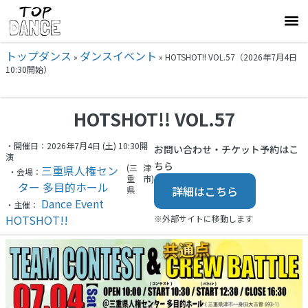
トップダンス
ダンスイベント
»
»
HOTSHOT!! VOL.57（2026年7月4日
10:30開始）
HOTSHOT!! VOL.57
・開催日：2026年7月4日 (土) 10:30開
お問い合わせ・チケット予約はこ
演
ちら
(三
津
三重県人権セン
・会場：
重
市)
ター 多目的ホール
詳細はこちら
県
Dance Event
・主催：
HOTSHOT!!
※外部サイトに移動します