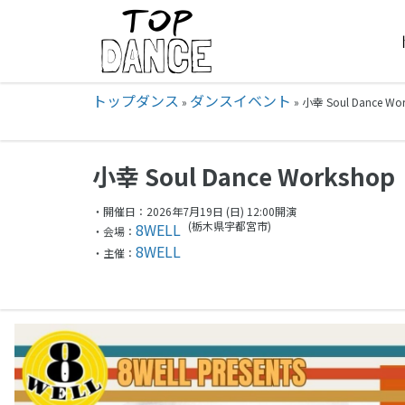
トップダンス
ダンスイベント
»
»
小幸 Soul Dance W
小幸 Soul Dance Workshop
・開催日：2026年7月19日 (日) 12:00開演
(栃木県
宇都宮市)
8WELL
・会場：
8WELL
・主催：