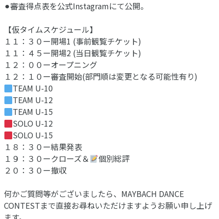
⚫︎審査得点表を公式Instagramにて公開。 ⁡
【仮タイムスケジュール】
１１：３０ー開場1 (事前観覧チケット)
１１：４５ー開場2 (当日観覧チケット)
１２：００ーオープニング
１２：１０ー審査開始(部門順は変更となる可能性有り)
TEAM U-10
TEAM U-12
TEAM U-15
SOLO U-12
SOLO U-15
１８：３０ー結果発表
１９：３０ークローズ＆
個別総評
２０：３０ー撤収
何かご質問等がございましたら、MAYBACH DANCE
CONTESTまで直接お尋ねいただけますようお願い申し上げ
ます。