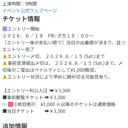
上演時間：9時間
イベント公式ウェブページ
チケット情報
エントリー開始
２０２６．６／１９ FRI. 夕方１８：００〜
［エントリー後の支払い順で］当日の出番順が決まり、且つ
エントリー完了
エントリー〆切、 ２０２６.８／１５ (Sat.)まで
⁡事前音源提出〆切は、 ２０２６.８／１５ (Sat.)まで。〆
切後のご提出はペナルティとして¥1,000徴収。
エントリー状況により早めに締め切る可能性有り。
【エントリー料(1人)】➡￥3,500
■事前観覧チケット ➡￥3,500
⇨
③枚目割引 ¥1,000 ※以降のチケットは通常価格
■当日チケット ➡￥3,500
追加情報