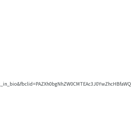
nk_in_bio&fbclid=PAZXh0bgNhZW0CMTEAc3J0YwZhcHBfa