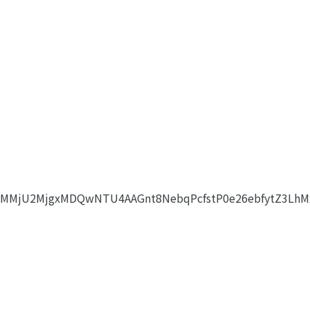
WQMMjU2MjgxMDQwNTU4AAGnt8NebqPcfstP0e26ebfytZ3LhM